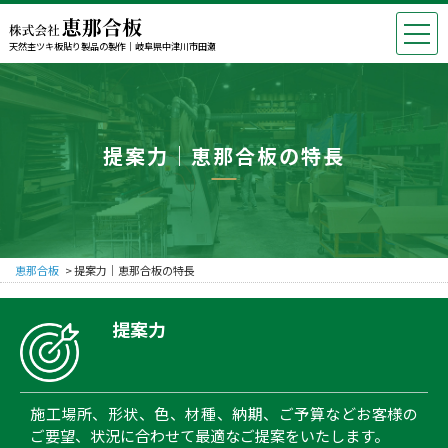
天然杢ツキ板貼り製品の製作｜岐阜県中津川市田瀬
提案力｜恵那合板の特長
恵那合板
>
提案力｜恵那合板の特長
提案力
施工場所、形状、色、材種、納期、ご予算などお客様の
ご要望、状況に合わせて最適なご提案をいたします。