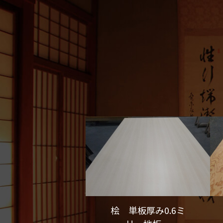
桧 単板厚み0.6ミ