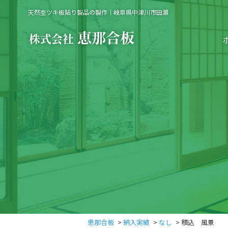
天然杢ツキ板貼り製品の製作｜岐阜県中津川市田瀬
恵那合板
>
納入実績
>
なし
>
積込 風景