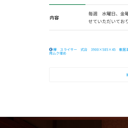
毎週 水曜日、金
内容
せていただいてお
欅 スライサー 式台 3900×585×45 敷居
用ムク埋め