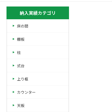
納入実績カテゴリ
床の間
棚板
柱
式台
上り框
カウンター
天板