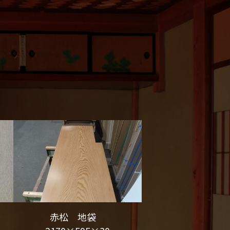
赤松 地袋