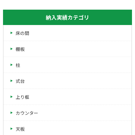
納入実績カテゴリ
床の間
棚板
柱
式台
上り框
カウンター
天板