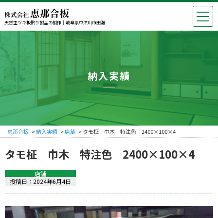
天然杢ツキ板貼り製品の製作｜岐阜県中津川市田瀬
納入実績
恵那合板
>
納入実績
>
店舗
>
タモ柾 巾木 特注色 2400×100×4
タモ柾 巾木 特注色 2400×100×4
店舗
投稿日：
2024年6月4日