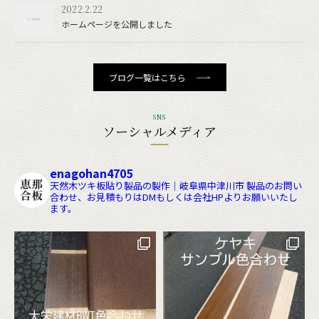
2022.2.22
ホームページを公開しました
ブログ一覧はこちら
SNS
ソーシャルメディア
enagohan4705
天然木ツキ板貼り製品の製作｜岐阜県中津川市
製品のお問い
合わせ、お見積もりはDMもしくは会社HPよりお願いいたし
ます。