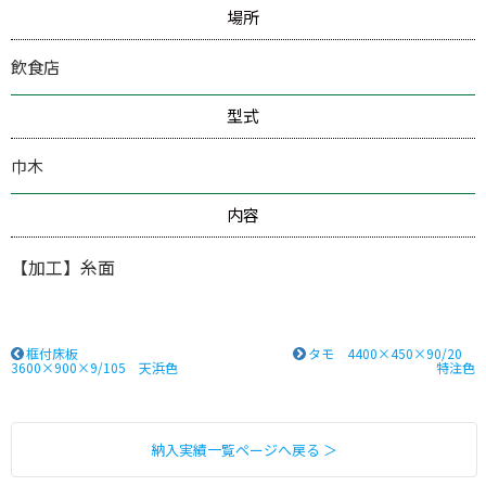
場所
飲食店
型式
巾木
内容
【加工】糸面
框付床板
タモ 4400×450×90/20
3600×900×9/105 天浜色
特注色
納入実績一覧ページへ戻る ＞